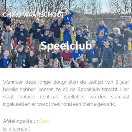
CHIRO WAARSCHOOT
Speelclub
Wanneer deze jonge deugnieten de leeftijd van 8 jaar
bereikt hebben komen ze bij de Speelclub terecht. Hier
staat fantasie centraal. Spelletjes worden speciaal
ingekleed en er wordt veel rond een thema gewerkt.
Afdelingskleur:
Geel
(3-4 leerjaar)