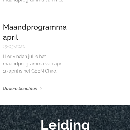
Maandprogramma
april
15-03-2026
Hier vinden jullie het
maandprogramma van april.
19 april is het GEEN Chiro.
Oudere berichten
Leiding