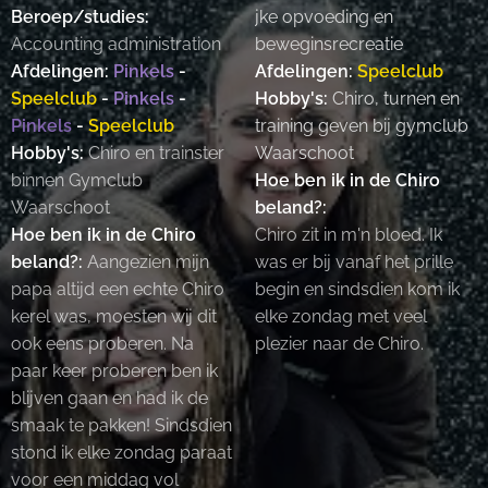
Beroep/studies:
jke opvoeding en
Accounting administration
beweginsrecreatie
Afdelingen:
Pinkels
-
Afdelingen:
Speelclub
Speelclub
-
Pinkels
-
Hobby's:
Chiro, turnen en
Pinkels
-
Speelclub
training geven bij gymclub
Hobby's:
Chiro en trainster
Waarschoot
binnen Gymclub
Hoe ben ik in de Chiro
Waarschoot
beland?:
Hoe ben ik in de Chiro
Chiro zit in m'n bloed. Ik
beland?:
Aangezien mijn
was er bij vanaf het prille
papa altijd een echte Chiro
begin en sindsdien kom ik
kerel was, moesten wij dit
elke zondag met veel
ook eens proberen. Na
plezier naar de Chiro.
paar keer proberen ben ik
blijven gaan en had ik de
smaak te pakken! Sindsdien
stond ik elke zondag paraat
voor een middag vol