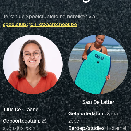
peelclubleiding bereiken via
Je kan de S
speelclub@chirowaarschoot.be
Saar De Latter
Julie De Craene
Geboortedatum:
8 maart
Geboortedatum:
28
2007
augustus 2003
Beroep/studies:
Lichameli