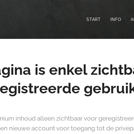
START
INFO
A
gina is enkel zichtb
egistreerde gebrui
ium inhoud alleen zichtbaar voor geregistreerd
en nieuwe account voor toegang tot de privépa