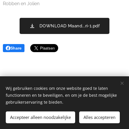
Robben en Jolien
DOWNLOAD Maand...ri-1.pdf
Share
Wij gebruiken cookies om onze website goed te laten
functioneren en te beveiligen, en om je de best mogelijke
gebruikerservaring te bieden.
Chiro Waarschoot | Alle rechten voorbehouden.
Accepteer alleen noodzakelijke
Alles accepteren
info@chirowaarschoot.be
Cookies