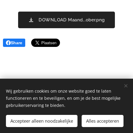
DOWNLOAD Maand...ober.png
Share
Wij gebruiken cookies om onze website goed te laten
functioneren en te beveiligen, en om je de best mogelijke
gebruikerservaring te bieden.
Chiro Waarschoot | Alle rechten voorbehouden.
Accepteer alleen noodzakelijke
Alles accepteren
info@chirowaarschoot.be
Cookies