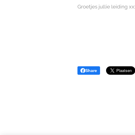
Groetjes jullie leiding xx
Share