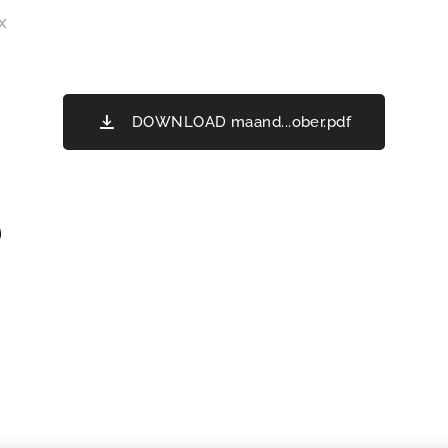
x
DOWNLOAD maand...ober.pdf