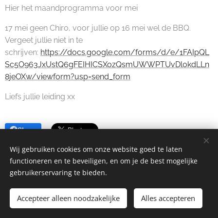
Hier het maandprogramma voor mei
17 mei geen Chiro, voor jullie op 16 mei wel de BBQ.
Vergeet jullie niet in te
schrijven:
https://docs.google.com/forms/d/e/1FAIpQL
Sc5O963JxUstQ6gFEIHICSXozQsmUWWPTUvDl0kdLLn
8jeOXw/viewform?usp=send_form
Liefs jullie leiding xx
Share
Wij gebruiken cookies om onze website goed te laten
functioneren en te beveiligen, en om je de best mogelijke
gebruikerservaring te bieden.
Chiro Waarschoot | Alle rechten voorbehouden.
Accepteer alleen noodzakelijke
Alles accepteren
info@chirowaarschoot.be
Cookies