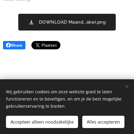
DOWNLOAD Maand...akwi.png
Share
Wij gebruiken cookies om onze website goed te laten
functioneren en te beveiligen, en om je de best mogelijke
gebruikerservaring te bieden.
Chiro Waarschoot | Alle rechten voorbehouden.
Accepteer alleen noodzakelijke
Alles accepteren
info@chirowaarschoot.be
Cookies