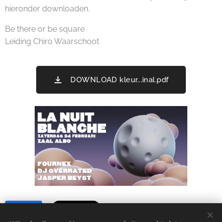
hieronder downloaden.
Be there or be square
Leiding Chiro Waarschoot
DOWNLOAD kleur...inal.pdf
Share