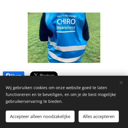
Share
Wij gebruiken cookies om onze website goed te laten
functioneren en te beveiligen, en om je de best mogelijke
gebruikerservaring te bieden.
Chiro Waarschoot | Alle rechten voorbehouden.
Accepteer alleen noodzakelijke
Alles accepteren
info@chirowaarschoot.be
Cookies